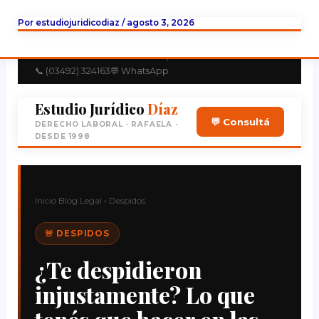
Ir
Por
estudiojuridicodiaz
/
agosto 3, 2026
al
contenido
📍 Av. Aristóbulo del Valle 565, Rafaela
📞 (03492) 324163
💬 WhatsApp
Estudio Jurídico
Díaz
💬 Consultá
DERECHO LABORAL · RAFAELA ·
DESDE 1998
Inicio
Blog Legal
›
Despidos
🚨 DESPIDOS
¿Te despidieron
injustamente? Lo que