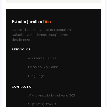
Estudio Jurídico
Díaz
Especialistas en Derecho Laboral en
Rafaela. Defendemos trabajadores
desde 1998.
SERVICIOS
Accidente Laboral
Despido Sin Causa
Blog Legal
CONTACTO
📍 Av. Aristóbulo del Valle 565
📞 (03492) 324163