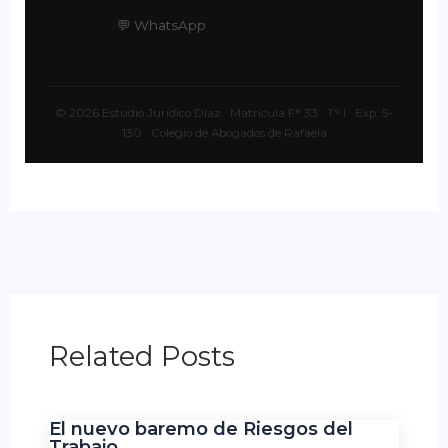
💬 WhatsApp
© 2026 Estudio Jurídico Díaz · Matrícula F° 33 · T° I · Exp. 5-
130 · Colegio de Abogados de Rafaela
Related Posts
El nuevo baremo de Riesgos del
Trabajo